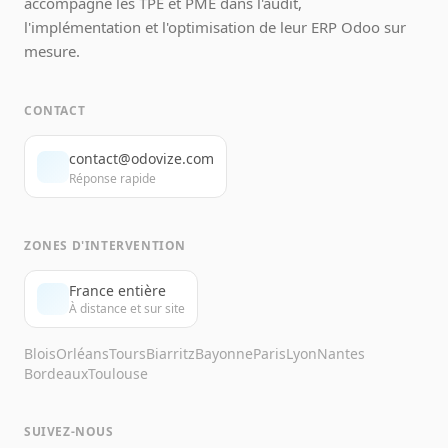
accompagne les TPE et PME dans l'audit,
l'implémentation et l'optimisation de leur ERP Odoo sur
mesure.
CONTACT
contact@odovize.com
Réponse rapide
ZONES D'INTERVENTION
France entière
À distance et sur site
Blois
Orléans
Tours
Biarritz
Bayonne
Paris
Lyon
Nantes
Bordeaux
Toulouse
SUIVEZ-NOUS